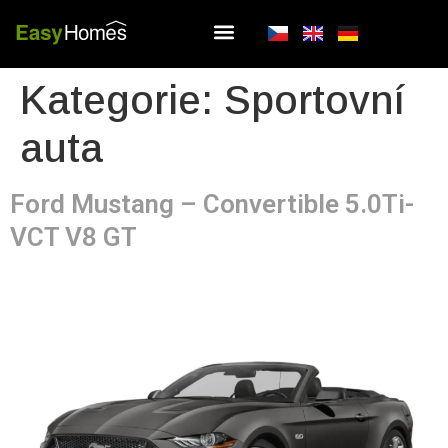
Kategorie:
Sportovní
auta
Ford Mustang – Convertible 5.0Ti-
VCT V8 GT