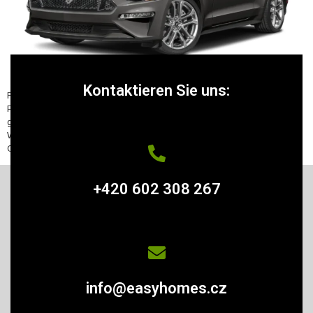
Kontaktieren Sie uns:
Ford Mustang Im Preis inbegriffen sind auch die Autobahn-Vignette, die
Pflichtversicherung, die Pannenversicherung und die Pannenhilfe in der
gesamten EU. Mietdauer 1 Tag Wochenende (Fr 12:00 – Mo 10:00)
Woche (7 Tage) 14 Tage Monat Preis 5 900 CZK 12 900 CZK 19 900
CZK 25 900 CZK 39 900 CZK Limit 300 km 600 […]
+420 602 308 267
info@easyhomes.cz